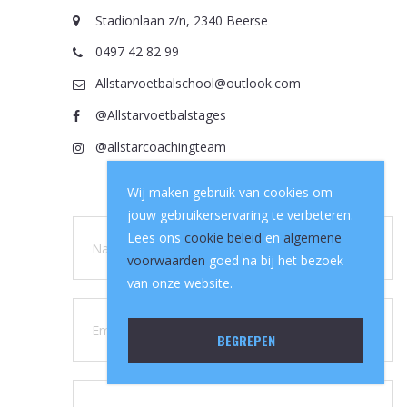
Stadionlaan z/n, 2340 Beerse
0497 42 82 99
Allstarvoetbalschool@outlook.com
@Allstarvoetbalstages
@allstarcoachingteam
Wij maken gebruik van cookies om
jouw gebruikerservaring te verbeteren.
Lees ons
cookie beleid
en
algemene
voorwaarden
goed na bij het bezoek
van onze website.
BEGREPEN